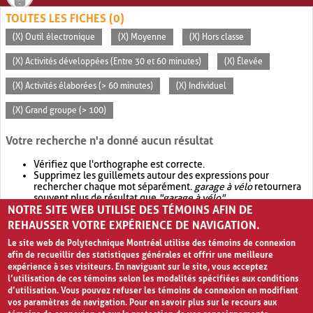
TOUTES LES FICHES (0)
(X) Outil électronique
(X) Moyenne
(X) Hors classe
(X) Activités développées (Entre 30 et 60 minutes)
(X) Élevée
(X) Activités élaborées (> 60 minutes)
(X) Individuel
(X) Grand groupe (> 100)
Votre recherche n'a donné aucun résultat
Vérifiez que l'orthographe est correcte.
Supprimez les guillemets autour des expressions pour
rechercher chaque mot séparément.
garage à vélo
retournera
souvent plus de résultat que
"garage à vélo"
.
NOTRE SITE WEB UTILISE DES TÉMOINS AFIN DE
Envisagez d'élargir votre recherche avec
OR
.
garage OR vélo
retournera souvent plus de résultat que
garage à vélo
.
REHAUSSER VOTRE EXPÉRIENCE DE NAVIGATION.
Le site web de Polytechnique Montréal utilise des témoins de connexion
afin de recueillir des statistiques générales et offrir une meilleure
expérience à ses visiteurs. En naviguant sur le site, vous acceptez
l’utilisation de ces témoins selon les modalités spécifiées aux conditions
d’utilisation. Vous pouvez refuser les témoins de connexion en modifiant
vos paramètres de navigation. Pour en savoir plus sur le recours aux