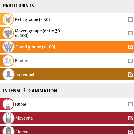
PARTICIPANTS
Petit groupe (< 30)
Moyen groupe (entre 30
et 100)
Grand groupe (> 100)
Équipe
Individuel
INTENSITÉ D'ANIMATION
Faible
Moyenne
Élevée