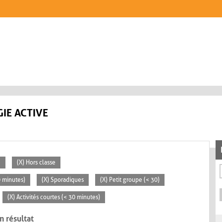
IE ACTIVE
e
(X) Hors classe
0 minutes)
(X) Sporadiques
(X) Petit groupe (< 30)
(X) Activités courtes (< 30 minutes)
n résultat