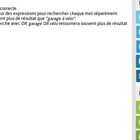
 correcte.
our des expressions pour rechercher chaque mot séparément.
nt plus de résultat que
"garage à vélo"
.
herche avec
OR
.
garage OR vélo
retournera souvent plus de résultat