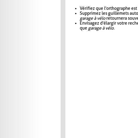
Vérifiez que l'orthographe est
Supprimez les guillemets aut
garage à vélo
retournera souve
Envisagez d'élargir votre rec
que
garage à vélo
.