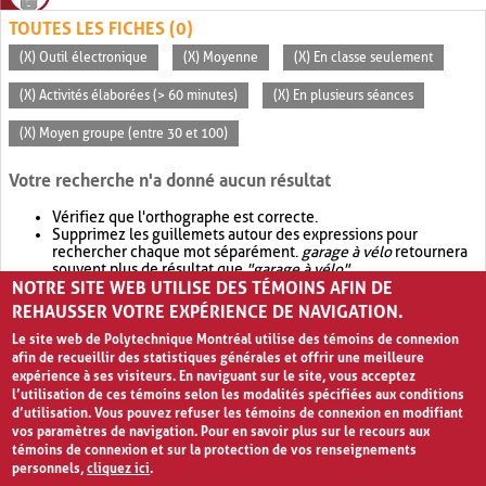
TOUTES LES FICHES (0)
(X) Outil électronique
(X) Moyenne
(X) En classe seulement
(X) Activités élaborées (> 60 minutes)
(X) En plusieurs séances
(X) Moyen groupe (entre 30 et 100)
Votre recherche n'a donné aucun résultat
Vérifiez que l'orthographe est correcte.
Supprimez les guillemets autour des expressions pour
rechercher chaque mot séparément.
garage à vélo
retournera
souvent plus de résultat que
"garage à vélo"
.
NOTRE SITE WEB UTILISE DES TÉMOINS AFIN DE
Envisagez d'élargir votre recherche avec
OR
.
garage OR vélo
retournera souvent plus de résultat que
garage à vélo
.
REHAUSSER VOTRE EXPÉRIENCE DE NAVIGATION.
Le site web de Polytechnique Montréal utilise des témoins de connexion
afin de recueillir des statistiques générales et offrir une meilleure
expérience à ses visiteurs. En naviguant sur le site, vous acceptez
l’utilisation de ces témoins selon les modalités spécifiées aux conditions
d’utilisation. Vous pouvez refuser les témoins de connexion en modifiant
vos paramètres de navigation. Pour en savoir plus sur le recours aux
témoins de connexion et sur la protection de vos renseignements
personnels,
cliquez ici
.
Avis de confidentialité et conditions d’utilisation