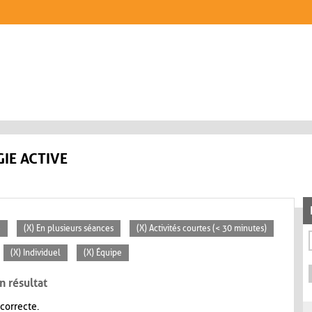
IE ACTIVE
e
(X) En plusieurs séances
(X) Activités courtes (< 30 minutes)
(X) Individuel
(X) Équipe
n résultat
 correcte.