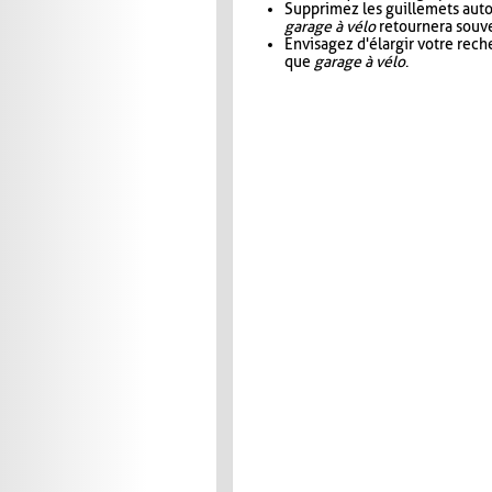
Supprimez les guillemets aut
garage à vélo
retournera souve
Envisagez d'élargir votre rec
que
garage à vélo
.