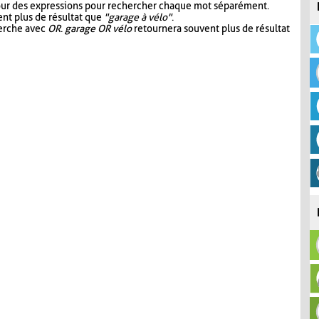
our des expressions pour rechercher chaque mot séparément.
nt plus de résultat que
"garage à vélo"
.
herche avec
OR
.
garage OR vélo
retournera souvent plus de résultat