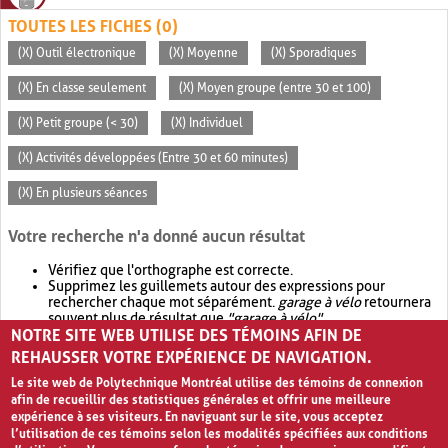
TOUTES LES FICHES (0)
(X) Outil électronique
(X) Moyenne
(X) Sporadiques
(X) En classe seulement
(X) Moyen groupe (entre 30 et 100)
(X) Petit groupe (< 30)
(X) Individuel
(X) Activités développées (Entre 30 et 60 minutes)
(X) En plusieurs séances
Votre recherche n'a donné aucun résultat
Vérifiez que l'orthographe est correcte.
Supprimez les guillemets autour des expressions pour
rechercher chaque mot séparément.
garage à vélo
retournera
souvent plus de résultat que
"garage à vélo"
.
NOTRE SITE WEB UTILISE DES TÉMOINS AFIN DE
Envisagez d'élargir votre recherche avec
OR
.
garage OR vélo
retournera souvent plus de résultat que
garage à vélo
.
REHAUSSER VOTRE EXPÉRIENCE DE NAVIGATION.
Le site web de Polytechnique Montréal utilise des témoins de connexion
afin de recueillir des statistiques générales et offrir une meilleure
expérience à ses visiteurs. En naviguant sur le site, vous acceptez
l’utilisation de ces témoins selon les modalités spécifiées aux conditions