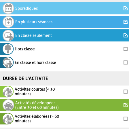
Sporadiques
En plusieurs séances
En classe seulement
Hors classe
En classe et hors classe
DURÉE DE L'ACTIVITÉ
Activités courtes (< 30
minutes)
Activités développées
(Entre 30 et 60 minutes)
Activités élaborées (> 60
minutes)