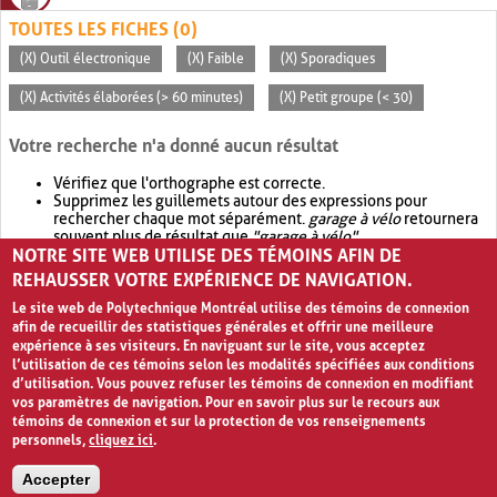
TOUTES LES FICHES (0)
(X) Outil électronique
(X) Faible
(X) Sporadiques
(X) Activités élaborées (> 60 minutes)
(X) Petit groupe (< 30)
Votre recherche n'a donné aucun résultat
Vérifiez que l'orthographe est correcte.
Supprimez les guillemets autour des expressions pour
rechercher chaque mot séparément.
garage à vélo
retournera
souvent plus de résultat que
"garage à vélo"
.
NOTRE SITE WEB UTILISE DES TÉMOINS AFIN DE
Envisagez d'élargir votre recherche avec
OR
.
garage OR vélo
retournera souvent plus de résultat que
garage à vélo
.
REHAUSSER VOTRE EXPÉRIENCE DE NAVIGATION.
Le site web de Polytechnique Montréal utilise des témoins de connexion
afin de recueillir des statistiques générales et offrir une meilleure
expérience à ses visiteurs. En naviguant sur le site, vous acceptez
l’utilisation de ces témoins selon les modalités spécifiées aux conditions
d’utilisation. Vous pouvez refuser les témoins de connexion en modifiant
vos paramètres de navigation. Pour en savoir plus sur le recours aux
témoins de connexion et sur la protection de vos renseignements
personnels,
cliquez ici
.
Avis de confidentialité et conditions d’utilisation
Accepter