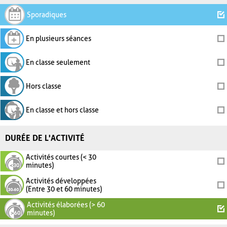
Sporadiques
En plusieurs séances
En classe seulement
Hors classe
En classe et hors classe
DURÉE DE L'ACTIVITÉ
Activités courtes (< 30
minutes)
Activités développées
(Entre 30 et 60 minutes)
Activités élaborées (> 60
minutes)