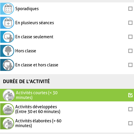
Sporadiques
En plusieurs séances
En classe seulement
Hors classe
En classe et hors classe
DURÉE DE L'ACTIVITÉ
Activités courtes (< 30
minutes)
Activités développées
(Entre 30 et 60 minutes)
Activités élaborées (> 60
minutes)