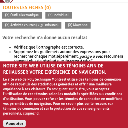
TOUTES LES FICHES (0)
(X) Outil électronique
(X) Individuel
(X) Activités courtes (< 30 minutes)
(X) Moyenne
Votre recherche n'a donné aucun résultat
Vérifiez que l'orthographe est correcte.
Supprimez les guillemets autour des expressions pour
rechercher chaque mot séparément.
garage à vélo
retournera
souvent plus de résultat que
"garage à vélo"
.
NOTRE SITE WEB UTILISE DES TÉMOINS AFIN DE
Envisagez d'élargir votre recherche avec
OR
.
garage OR vélo
retournera souvent plus de résultat que
garage à vélo
.
REHAUSSER VOTRE EXPÉRIENCE DE NAVIGATION.
Le site web de Polytechnique Montréal utilise des témoins de connexion
afin de recueillir des statistiques générales et offrir une meilleure
expérience à ses visiteurs. En naviguant sur le site, vous acceptez
l’utilisation de ces témoins selon les modalités spécifiées aux conditions
d’utilisation. Vous pouvez refuser les témoins de connexion en modifiant
vos paramètres de navigation. Pour en savoir plus sur le recours aux
témoins de connexion et sur la protection de vos renseignements
personnels,
cliquez ici
.
Avis de confidentialité et conditions d’utilisation
Accepter