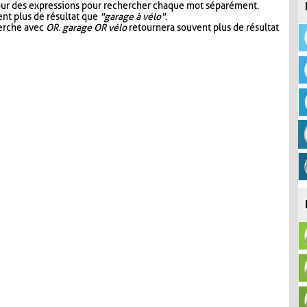
our des expressions pour rechercher chaque mot séparément.
nt plus de résultat que
"garage à vélo"
.
herche avec
OR
.
garage OR vélo
retournera souvent plus de résultat