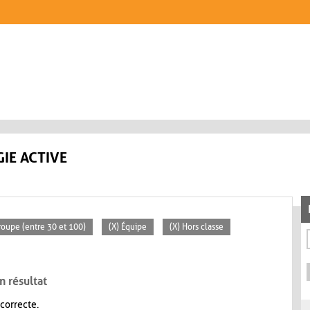
IE ACTIVE
oupe (entre 30 et 100)
(X) Équipe
(X) Hors classe
n résultat
 correcte.