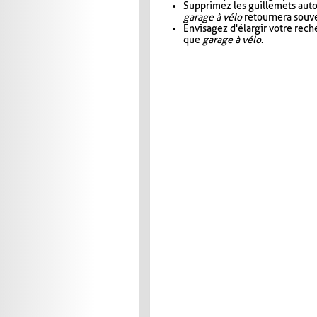
Supprimez les guillemets aut
garage à vélo
retournera souve
Envisagez d'élargir votre rec
que
garage à vélo
.