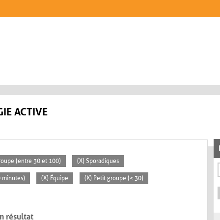
IE ACTIVE
oupe (entre 30 et 100)
(X) Sporadiques
0 minutes)
(X) Équipe
(X) Petit groupe (< 30)
n résultat