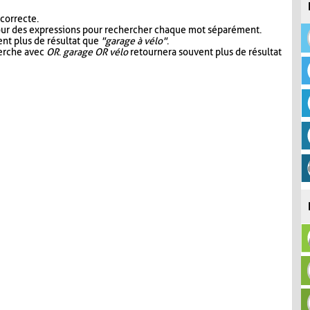
 correcte.
our des expressions pour rechercher chaque mot séparément.
nt plus de résultat que
"garage à vélo"
.
herche avec
OR
.
garage OR vélo
retournera souvent plus de résultat