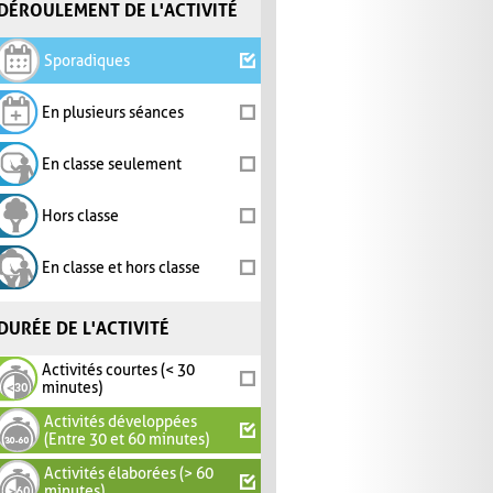
DÉROULEMENT DE L'ACTIVITÉ
Sporadiques
En plusieurs séances
En classe seulement
Hors classe
En classe et hors classe
DURÉE DE L'ACTIVITÉ
Activités courtes (< 30
minutes)
Activités développées
(Entre 30 et 60 minutes)
Activités élaborées (> 60
minutes)