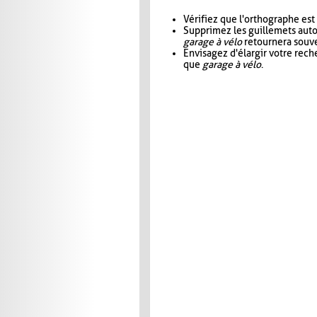
Vérifiez que l'orthographe est
Supprimez les guillemets aut
garage à vélo
retournera souve
Envisagez d'élargir votre rec
que
garage à vélo
.