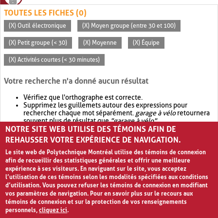
TOUTES LES FICHES (0)
(X) Outil électronique
(X) Moyen groupe (entre 30 et 100)
(X) Petit groupe (< 30)
(X) Moyenne
(X) Équipe
(X) Activités courtes (< 30 minutes)
Votre recherche n'a donné aucun résultat
Vérifiez que l'orthographe est correcte.
Supprimez les guillemets autour des expressions pour
rechercher chaque mot séparément.
garage à vélo
retournera
souvent plus de résultat que
"garage à vélo"
.
NOTRE SITE WEB UTILISE DES TÉMOINS AFIN DE
Envisagez d'élargir votre recherche avec
OR
.
garage OR vélo
retournera souvent plus de résultat que
garage à vélo
.
REHAUSSER VOTRE EXPÉRIENCE DE NAVIGATION.
Le site web de Polytechnique Montréal utilise des témoins de connexion
afin de recueillir des statistiques générales et offrir une meilleure
expérience à ses visiteurs. En naviguant sur le site, vous acceptez
l’utilisation de ces témoins selon les modalités spécifiées aux conditions
d’utilisation. Vous pouvez refuser les témoins de connexion en modifiant
vos paramètres de navigation. Pour en savoir plus sur le recours aux
témoins de connexion et sur la protection de vos renseignements
personnels,
cliquez ici
.
Avis de confidentialité et conditions d’utilisation