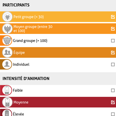
PARTICIPANTS
Petit groupe (< 30)
Moyen groupe (entre 30
et 100)
Grand groupe (> 100)
Équipe
Individuel
INTENSITÉ D'ANIMATION
Faible
Moyenne
Élevée