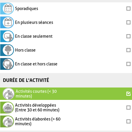
Sporadiques
En plusieurs séances
En classe seulement
Hors classe
En classe et hors classe
DURÉE DE L'ACTIVITÉ
Activités courtes (< 30
minutes)
Activités développées
(Entre 30 et 60 minutes)
Activités élaborées (> 60
minutes)