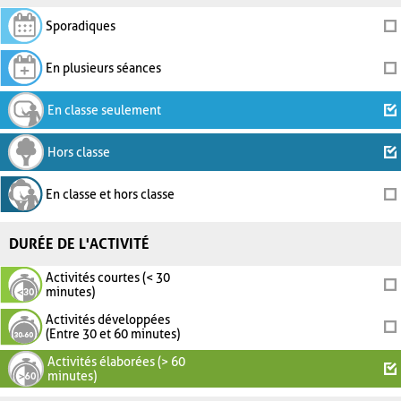
Sporadiques
En plusieurs séances
En classe seulement
Hors classe
En classe et hors classe
DURÉE DE L'ACTIVITÉ
Activités courtes (< 30
minutes)
Activités développées
(Entre 30 et 60 minutes)
Activités élaborées (> 60
minutes)