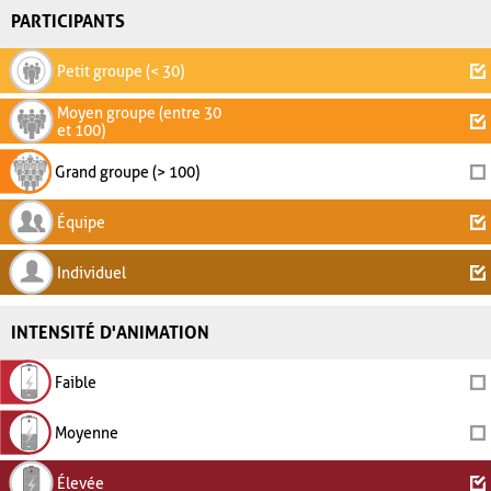
PARTICIPANTS
Petit groupe (< 30)
Moyen groupe (entre 30
et 100)
Grand groupe (> 100)
Équipe
Individuel
INTENSITÉ D'ANIMATION
Faible
Moyenne
Élevée