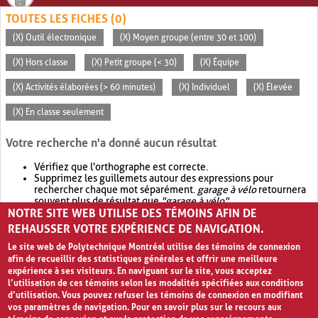
TOUTES LES FICHES (0)
(X) Outil électronique
(X) Moyen groupe (entre 30 et 100)
(X) Hors classe
(X) Petit groupe (< 30)
(X) Équipe
(X) Activités élaborées (> 60 minutes)
(X) Individuel
(X) Élevée
(X) En classe seulement
Votre recherche n'a donné aucun résultat
Vérifiez que l'orthographe est correcte.
Supprimez les guillemets autour des expressions pour
rechercher chaque mot séparément.
garage à vélo
retournera
souvent plus de résultat que
"garage à vélo"
.
NOTRE SITE WEB UTILISE DES TÉMOINS AFIN DE
Envisagez d'élargir votre recherche avec
OR
.
garage OR vélo
retournera souvent plus de résultat que
garage à vélo
.
REHAUSSER VOTRE EXPÉRIENCE DE NAVIGATION.
Le site web de Polytechnique Montréal utilise des témoins de connexion
afin de recueillir des statistiques générales et offrir une meilleure
expérience à ses visiteurs. En naviguant sur le site, vous acceptez
l’utilisation de ces témoins selon les modalités spécifiées aux conditions
d’utilisation. Vous pouvez refuser les témoins de connexion en modifiant
vos paramètres de navigation. Pour en savoir plus sur le recours aux