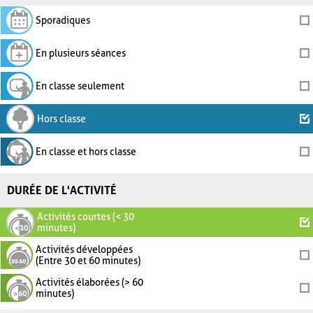
Sporadiques
En plusieurs séances
En classe seulement
Hors classe
En classe et hors classe
DURÉE DE L'ACTIVITÉ
Activités courtes (< 30
minutes)
Activités développées
(Entre 30 et 60 minutes)
Activités élaborées (> 60
minutes)