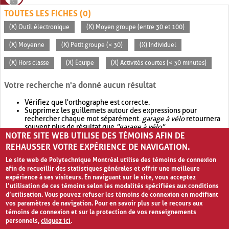
TOUTES LES FICHES (0)
(X) Outil électronique
(X) Moyen groupe (entre 30 et 100)
(X) Moyenne
(X) Petit groupe (< 30)
(X) Individuel
(X) Hors classe
(X) Équipe
(X) Activités courtes (< 30 minutes)
Votre recherche n'a donné aucun résultat
Vérifiez que l'orthographe est correcte.
Supprimez les guillemets autour des expressions pour
rechercher chaque mot séparément.
garage à vélo
retournera
souvent plus de résultat que
"garage à vélo"
.
NOTRE SITE WEB UTILISE DES TÉMOINS AFIN DE
Envisagez d'élargir votre recherche avec
OR
.
garage OR vélo
retournera souvent plus de résultat que
garage à vélo
.
REHAUSSER VOTRE EXPÉRIENCE DE NAVIGATION.
Le site web de Polytechnique Montréal utilise des témoins de connexion
afin de recueillir des statistiques générales et offrir une meilleure
expérience à ses visiteurs. En naviguant sur le site, vous acceptez
l’utilisation de ces témoins selon les modalités spécifiées aux conditions
d’utilisation. Vous pouvez refuser les témoins de connexion en modifiant
vos paramètres de navigation. Pour en savoir plus sur le recours aux
témoins de connexion et sur la protection de vos renseignements
personnels,
cliquez ici
.
Avis de confidentialité et conditions d’utilisation