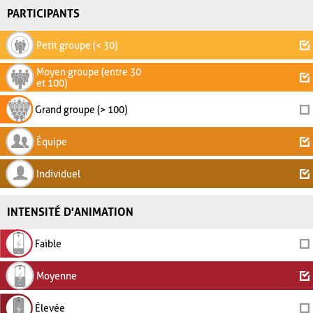
PARTICIPANTS
Petit groupe (< 30)
Moyen groupe (entre 30
et 100)
Grand groupe (> 100)
Équipe
Individuel
INTENSITÉ D'ANIMATION
Faible
Moyenne
Élevée