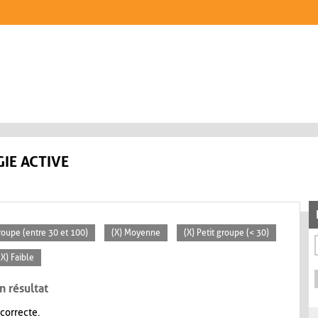
IE ACTIVE
oupe (entre 30 et 100)
(X) Moyenne
(X) Petit groupe (< 30)
(X) Faible
n résultat
 correcte.