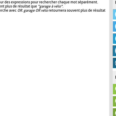
our des expressions pour rechercher chaque mot séparément.
nt plus de résultat que
"garage à vélo"
.
herche avec
OR
.
garage OR vélo
retournera souvent plus de résultat