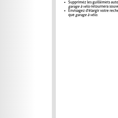
Supprimez les guillemets aut
garage à vélo
retournera souve
Envisagez d'élargir votre rec
que
garage à vélo
.