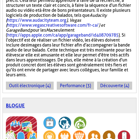
précis. Cela leur permet d'apprendre à faire de la recherche, à
structurer un texte clair et concis, à faire la séquence d'un fichier
audio ou vidéo et à être de bons présentateurs. Il existe plusieurs
logiciels de production de balados, tels que
Audacity
(
https://www.audacityteam.org
), Vegas
(
https://www.vegascreativesoftware.com/fr-ca/
) et
GarageBand,
pour les
Mac
seulement
(
https://apps.apple.com/ca/app/garageband/id408709785
). Si
l'objectif est de réaliser un fichier vidéo, les élèves doivent
inclure des images dans leur fichier afin d'accompagner la bande
audio de leur balado. Cette technique est très motivante pour les
élèves car elle est amusante et elle leur permet d'être très actifs
dans leurs apprentissages. De plus, elle mène à la création d'un
produit concret dont les élèves sont généralement très fiers et
qu'ils ont envie de partager avec leurs collègues, leur famille et
leurs amis.
Outil électronique (4)
Performance (3)
Découverte (4)
BLOGUE