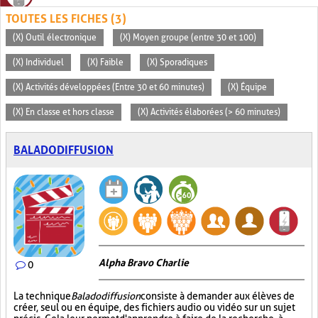
TOUTES LES FICHES (3)
(X) Outil électronique
(X) Moyen groupe (entre 30 et 100)
(X) Individuel
(X) Faible
(X) Sporadiques
(X) Activités développées (Entre 30 et 60 minutes)
(X) Équipe
(X) En classe et hors classe
(X) Activités élaborées (> 60 minutes)
BALADODIFFUSION
Alpha Bravo Charlie
0
La technique
Baladodiffusion
consiste à demander aux élèves de
créer, seul ou en équipe, des fichiers audio ou vidéo sur un sujet