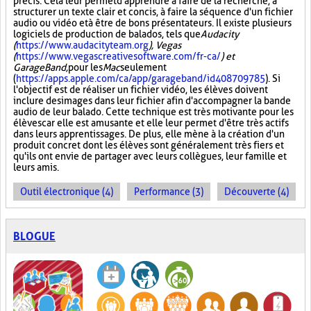
précis. Cela leur permet d'apprendre à faire de la recherche, à
structurer un texte clair et concis, à faire la séquence d'un fichier
audio ou vidéo et à être de bons présentateurs. Il existe plusieurs
logiciels de production de balados, tels que
Audacity
(
https://www.audacityteam.org
), Vegas
(
https://www.vegascreativesoftware.com/fr-ca/
) et
GarageBand,
pour les
Mac
seulement
(
https://apps.apple.com/ca/app/garageband/id408709785
). Si
l'objectif est de réaliser un fichier vidéo, les élèves doivent
inclure des images dans leur fichier afin d'accompagner la bande
audio de leur balado. Cette technique est très motivante pour les
élèves car elle est amusante et elle leur permet d'être très actifs
dans leurs apprentissages. De plus, elle mène à la création d'un
produit concret dont les élèves sont généralement très fiers et
qu'ils ont envie de partager avec leurs collègues, leur famille et
leurs amis.
Outil électronique (4)
Performance (3)
Découverte (4)
BLOGUE