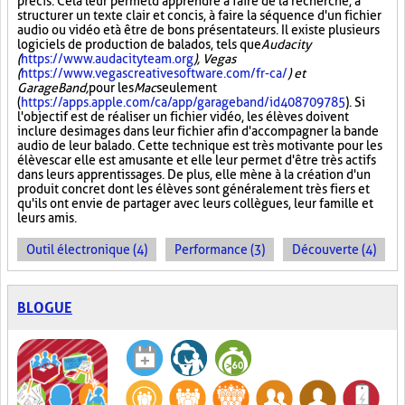
précis. Cela leur permet d'apprendre à faire de la recherche, à
structurer un texte clair et concis, à faire la séquence d'un fichier
audio ou vidéo et à être de bons présentateurs. Il existe plusieurs
logiciels de production de balados, tels que
Audacity
(
https://www.audacityteam.org
), Vegas
(
https://www.vegascreativesoftware.com/fr-ca/
) et
GarageBand,
pour les
Mac
seulement
(
https://apps.apple.com/ca/app/garageband/id408709785
). Si
l'objectif est de réaliser un fichier vidéo, les élèves doivent
inclure des images dans leur fichier afin d'accompagner la bande
audio de leur balado. Cette technique est très motivante pour les
élèves car elle est amusante et elle leur permet d'être très actifs
dans leurs apprentissages. De plus, elle mène à la création d'un
produit concret dont les élèves sont généralement très fiers et
qu'ils ont envie de partager avec leurs collègues, leur famille et
leurs amis.
Outil électronique (4)
Performance (3)
Découverte (4)
BLOGUE