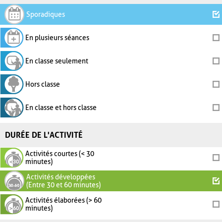
Sporadiques
En plusieurs séances
En classe seulement
Hors classe
En classe et hors classe
DURÉE DE L'ACTIVITÉ
Activités courtes (< 30
minutes)
Activités développées
(Entre 30 et 60 minutes)
Activités élaborées (> 60
minutes)