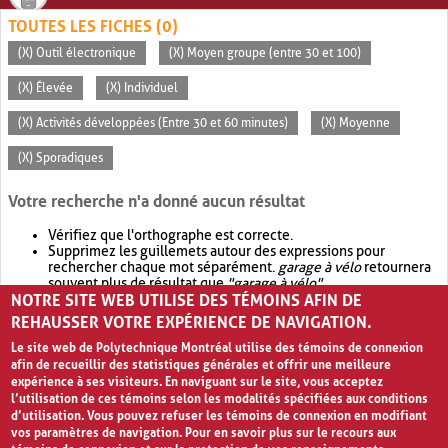
TOUTES LES FICHES (0)
(X) Outil électronique
(X) Moyen groupe (entre 30 et 100)
(X) Élevée
(X) Individuel
(X) Activités développées (Entre 30 et 60 minutes)
(X) Moyenne
(X) Sporadiques
Votre recherche n'a donné aucun résultat
Vérifiez que l'orthographe est correcte.
Supprimez les guillemets autour des expressions pour
rechercher chaque mot séparément.
garage à vélo
retournera
souvent plus de résultat que
"garage à vélo"
.
NOTRE SITE WEB UTILISE DES TÉMOINS AFIN DE
Envisagez d'élargir votre recherche avec
OR
.
garage OR vélo
retournera souvent plus de résultat que
garage à vélo
.
REHAUSSER VOTRE EXPÉRIENCE DE NAVIGATION.
Le site web de Polytechnique Montréal utilise des témoins de connexion
afin de recueillir des statistiques générales et offrir une meilleure
expérience à ses visiteurs. En naviguant sur le site, vous acceptez
l’utilisation de ces témoins selon les modalités spécifiées aux conditions
d’utilisation. Vous pouvez refuser les témoins de connexion en modifiant
vos paramètres de navigation. Pour en savoir plus sur le recours aux