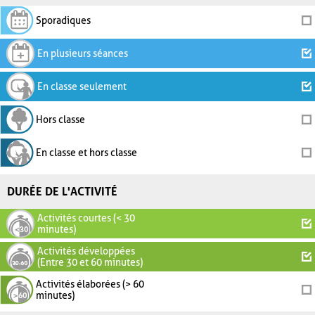
Sporadiques
En plusieurs séances
En classe seulement
Hors classe
En classe et hors classe
DURÉE DE L'ACTIVITÉ
Activités courtes (< 30
minutes)
Activités développées
(Entre 30 et 60 minutes)
Activités élaborées (> 60
minutes)