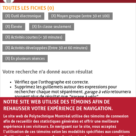
TOUTES LES FICHES (0)
(X) Outil électronique
(X) Moyen groupe (entre 30 et 100)
(X) Élevée
(X) En classe seulement
(X) Activités courtes (< 30 minutes)
(X) Activités développées (Entre 30 et 60 minutes)
(X) En plusieurs séances
Votre recherche n'a donné aucun résultat
Vérifiez que l'orthographe est correcte.
Supprimez les guillemets autour des expressions pour
rechercher chaque mot séparément.
garage à vélo
retournera
souvent plus de résultat que
"garage à vélo"
.
NOTRE SITE WEB UTILISE DES TÉMOINS AFIN DE
Envisagez d'élargir votre recherche avec
OR
.
garage OR vélo
retournera souvent plus de résultat que
garage à vélo
.
REHAUSSER VOTRE EXPÉRIENCE DE NAVIGATION.
Le site web de Polytechnique Montréal utilise des témoins de connexion
afin de recueillir des statistiques générales et offrir une meilleure
expérience à ses visiteurs. En naviguant sur le site, vous acceptez
l’utilisation de ces témoins selon les modalités spécifiées aux conditions