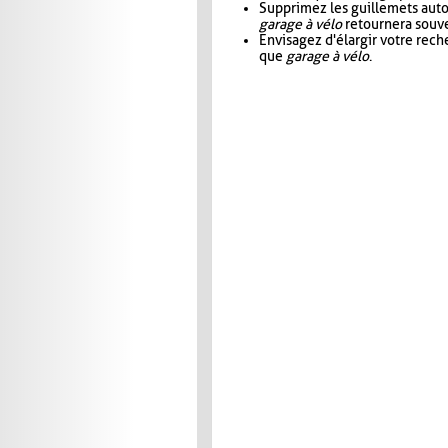
Supprimez les guillemets aut
garage à vélo
retournera souve
Envisagez d'élargir votre rec
que
garage à vélo
.