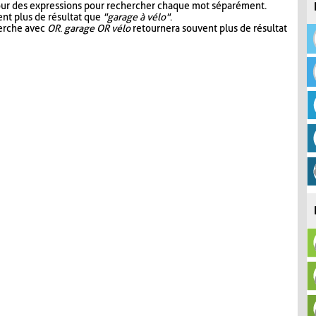
our des expressions pour rechercher chaque mot séparément.
nt plus de résultat que
"garage à vélo"
.
herche avec
OR
.
garage OR vélo
retournera souvent plus de résultat