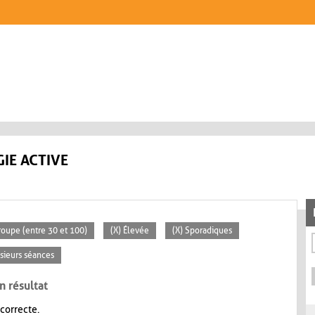
IE ACTIVE
oupe (entre 30 et 100)
(X) Élevée
(X) Sporadiques
usieurs séances
n résultat
 correcte.