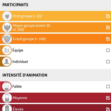
PARTICIPANTS
Petit groupe (< 30)
Moyen groupe (entre 30
et 100)
Grand groupe (> 100)
Équipe
Individuel
INTENSITÉ D'ANIMATION
Faible
Moyenne
Élevée