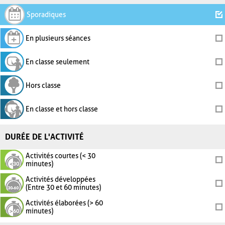
Sporadiques
En plusieurs séances
En classe seulement
Hors classe
En classe et hors classe
DURÉE DE L'ACTIVITÉ
Activités courtes (< 30
minutes)
Activités développées
(Entre 30 et 60 minutes)
Activités élaborées (> 60
minutes)