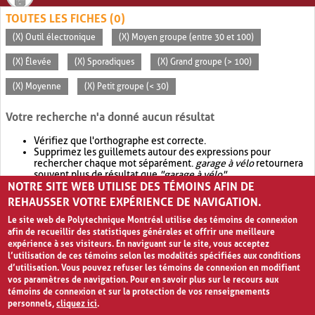
TOUTES LES FICHES (0)
(X) Outil électronique
(X) Moyen groupe (entre 30 et 100)
(X) Élevée
(X) Sporadiques
(X) Grand groupe (> 100)
(X) Moyenne
(X) Petit groupe (< 30)
Votre recherche n'a donné aucun résultat
Vérifiez que l'orthographe est correcte.
Supprimez les guillemets autour des expressions pour
rechercher chaque mot séparément.
garage à vélo
retournera
souvent plus de résultat que
"garage à vélo"
.
NOTRE SITE WEB UTILISE DES TÉMOINS AFIN DE
Envisagez d'élargir votre recherche avec
OR
.
garage OR vélo
retournera souvent plus de résultat que
garage à vélo
.
REHAUSSER VOTRE EXPÉRIENCE DE NAVIGATION.
Le site web de Polytechnique Montréal utilise des témoins de connexion
afin de recueillir des statistiques générales et offrir une meilleure
expérience à ses visiteurs. En naviguant sur le site, vous acceptez
l’utilisation de ces témoins selon les modalités spécifiées aux conditions
d’utilisation. Vous pouvez refuser les témoins de connexion en modifiant
vos paramètres de navigation. Pour en savoir plus sur le recours aux
témoins de connexion et sur la protection de vos renseignements
personnels,
cliquez ici
.
Avis de confidentialité et conditions d’utilisation