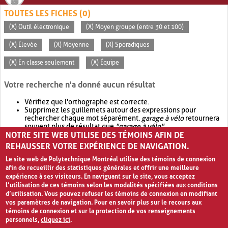
TOUTES LES FICHES (0)
(X) Outil électronique
(X) Moyen groupe (entre 30 et 100)
(X) Élevée
(X) Moyenne
(X) Sporadiques
(X) En classe seulement
(X) Équipe
Votre recherche n'a donné aucun résultat
Vérifiez que l'orthographe est correcte.
Supprimez les guillemets autour des expressions pour
rechercher chaque mot séparément.
garage à vélo
retournera
souvent plus de résultat que
"garage à vélo"
.
NOTRE SITE WEB UTILISE DES TÉMOINS AFIN DE
Envisagez d'élargir votre recherche avec
OR
.
garage OR vélo
retournera souvent plus de résultat que
garage à vélo
.
REHAUSSER VOTRE EXPÉRIENCE DE NAVIGATION.
Le site web de Polytechnique Montréal utilise des témoins de connexion
afin de recueillir des statistiques générales et offrir une meilleure
expérience à ses visiteurs. En naviguant sur le site, vous acceptez
l’utilisation de ces témoins selon les modalités spécifiées aux conditions
d’utilisation. Vous pouvez refuser les témoins de connexion en modifiant
vos paramètres de navigation. Pour en savoir plus sur le recours aux
témoins de connexion et sur la protection de vos renseignements
personnels,
cliquez ici
.
Avis de confidentialité et conditions d’utilisation