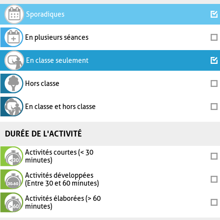
Sporadiques
En plusieurs séances
En classe seulement
Hors classe
En classe et hors classe
DURÉE DE L'ACTIVITÉ
Activités courtes (< 30
minutes)
Activités développées
(Entre 30 et 60 minutes)
Activités élaborées (> 60
minutes)