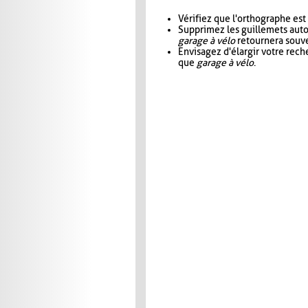
Vérifiez que l'orthographe est
Supprimez les guillemets aut
garage à vélo
retournera souve
Envisagez d'élargir votre rec
que
garage à vélo
.