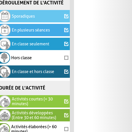
DÉROULEMENT DE L'ACTIVITÉ
Sporadiques
En plusieurs séances
En classe seulement
Hors classe
En classe et hors classe
DURÉE DE L'ACTIVITÉ
Activités courtes (< 30
minutes)
Activités développées
(Entre 30 et 60 minutes)
Activités élaborées (> 60
minutes)