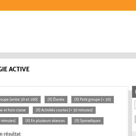
IE ACTIVE
oupe (entre 30 et 100)
(X) Élevée
(X) Petit groupe (< 30)
se et hors classe
(X) Activités courtes (< 30 minutes)
0 minutes)
(X) En plusieurs séances
(X) Sporadiques
n résultat