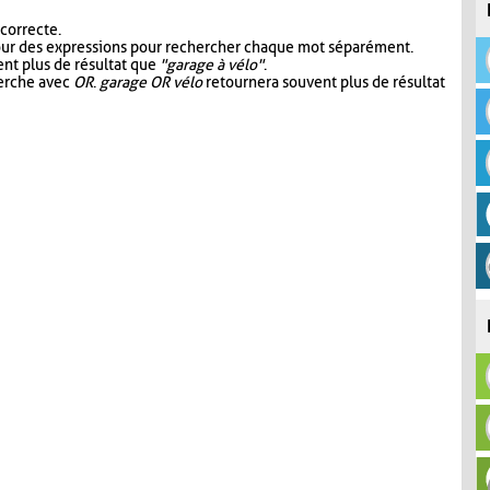
 correcte.
our des expressions pour rechercher chaque mot séparément.
nt plus de résultat que
"garage à vélo"
.
herche avec
OR
.
garage OR vélo
retournera souvent plus de résultat