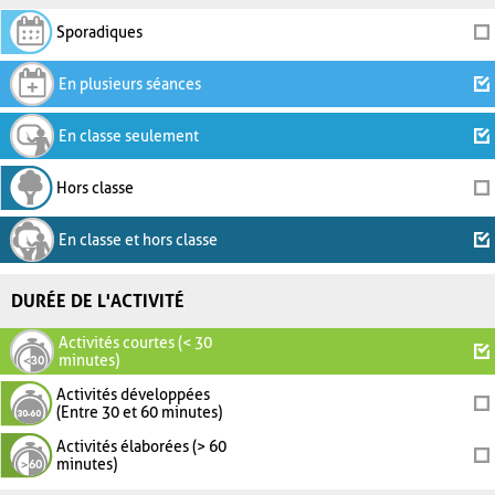
Sporadiques
En plusieurs séances
En classe seulement
Hors classe
En classe et hors classe
DURÉE DE L'ACTIVITÉ
Activités courtes (< 30
minutes)
Activités développées
(Entre 30 et 60 minutes)
Activités élaborées (> 60
minutes)