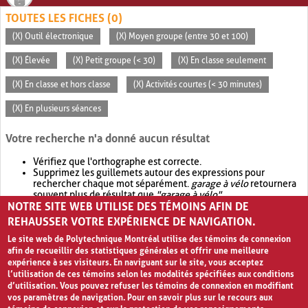
TOUTES LES FICHES (0)
(X) Outil électronique
(X) Moyen groupe (entre 30 et 100)
(X) Élevée
(X) Petit groupe (< 30)
(X) En classe seulement
(X) En classe et hors classe
(X) Activités courtes (< 30 minutes)
(X) En plusieurs séances
Votre recherche n'a donné aucun résultat
Vérifiez que l'orthographe est correcte.
Supprimez les guillemets autour des expressions pour
rechercher chaque mot séparément.
garage à vélo
retournera
souvent plus de résultat que
"garage à vélo"
.
NOTRE SITE WEB UTILISE DES TÉMOINS AFIN DE
Envisagez d'élargir votre recherche avec
OR
.
garage OR vélo
retournera souvent plus de résultat que
garage à vélo
.
REHAUSSER VOTRE EXPÉRIENCE DE NAVIGATION.
Le site web de Polytechnique Montréal utilise des témoins de connexion
afin de recueillir des statistiques générales et offrir une meilleure
expérience à ses visiteurs. En naviguant sur le site, vous acceptez
l’utilisation de ces témoins selon les modalités spécifiées aux conditions
d’utilisation. Vous pouvez refuser les témoins de connexion en modifiant
vos paramètres de navigation. Pour en savoir plus sur le recours aux