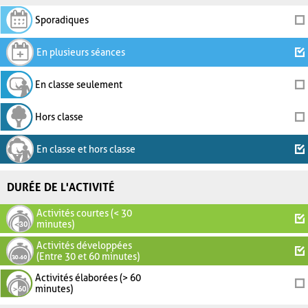
Sporadiques
En plusieurs séances
En classe seulement
Hors classe
En classe et hors classe
DURÉE DE L'ACTIVITÉ
Activités courtes (< 30
minutes)
Activités développées
(Entre 30 et 60 minutes)
Activités élaborées (> 60
minutes)