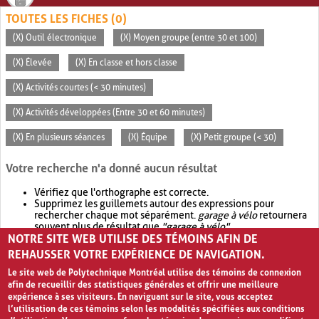
TOUTES LES FICHES (0)
(X) Outil électronique
(X) Moyen groupe (entre 30 et 100)
(X) Élevée
(X) En classe et hors classe
(X) Activités courtes (< 30 minutes)
(X) Activités développées (Entre 30 et 60 minutes)
(X) En plusieurs séances
(X) Équipe
(X) Petit groupe (< 30)
Votre recherche n'a donné aucun résultat
Vérifiez que l'orthographe est correcte.
Supprimez les guillemets autour des expressions pour
rechercher chaque mot séparément.
garage à vélo
retournera
souvent plus de résultat que
"garage à vélo"
.
NOTRE SITE WEB UTILISE DES TÉMOINS AFIN DE
Envisagez d'élargir votre recherche avec
OR
.
garage OR vélo
retournera souvent plus de résultat que
garage à vélo
.
REHAUSSER VOTRE EXPÉRIENCE DE NAVIGATION.
Le site web de Polytechnique Montréal utilise des témoins de connexion
afin de recueillir des statistiques générales et offrir une meilleure
expérience à ses visiteurs. En naviguant sur le site, vous acceptez
l’utilisation de ces témoins selon les modalités spécifiées aux conditions