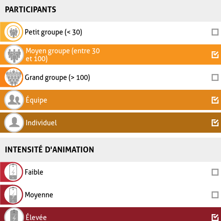
PARTICIPANTS
Petit groupe (< 30)
Moyen groupe (entre 30
et 100)
Grand groupe (> 100)
Équipe
Individuel
INTENSITÉ D'ANIMATION
Faible
Moyenne
Élevée