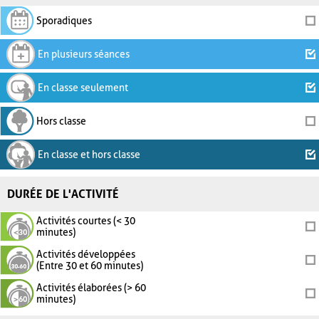
Sporadiques
En plusieurs séances
En classe seulement
Hors classe
En classe et hors classe
DURÉE DE L'ACTIVITÉ
Activités courtes (< 30
minutes)
Activités développées
(Entre 30 et 60 minutes)
Activités élaborées (> 60
minutes)