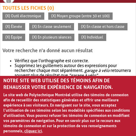
TOUTES LES FICHES (0)
(X) Outil électronique
(X) Moyen groupe (entre 30 et 100)
(X) Élevée
(X) En classe seulement
(X) En classe et hors classe
(X) Équipe
(X) En plusieurs séances
(X) Individuel
Votre recherche n'a donné aucun résultat
Vérifiez que l'orthographe est correcte.
Supprimez les guillemets autour des expressions pour
rechercher chaque mot séparément.
garage à vélo
retournera
souvent plus de résultat que
"garage à vélo"
.
NOTRE SITE WEB UTILISE DES TÉMOINS AFIN DE
Envisagez d'élargir votre recherche avec
OR
.
garage OR vélo
retournera souvent plus de résultat que
garage à vélo
.
REHAUSSER VOTRE EXPÉRIENCE DE NAVIGATION.
Le site web de Polytechnique Montréal utilise des témoins de connexion
afin de recueillir des statistiques générales et offrir une meilleure
expérience à ses visiteurs. En naviguant sur le site, vous acceptez
l’utilisation de ces témoins selon les modalités spécifiées aux conditions
d’utilisation. Vous pouvez refuser les témoins de connexion en modifiant
vos paramètres de navigation. Pour en savoir plus sur le recours aux
témoins de connexion et sur la protection de vos renseignements
personnels,
cliquez ici
.
Avis de confidentialité et conditions d’utilisation