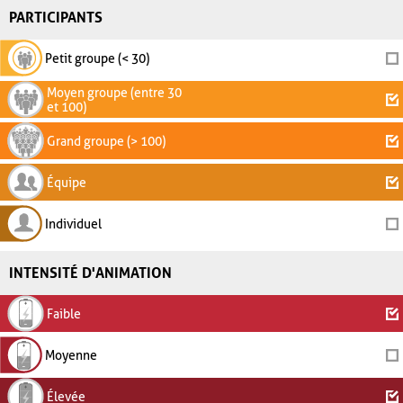
PARTICIPANTS
Petit groupe (< 30)
Moyen groupe (entre 30
et 100)
Grand groupe (> 100)
Équipe
Individuel
INTENSITÉ D'ANIMATION
Faible
Moyenne
Élevée