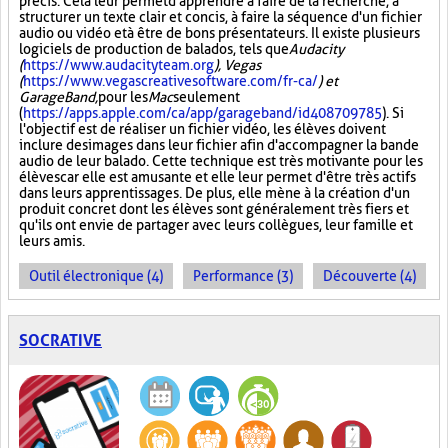
précis. Cela leur permet d'apprendre à faire de la recherche, à
structurer un texte clair et concis, à faire la séquence d'un fichier
audio ou vidéo et à être de bons présentateurs. Il existe plusieurs
logiciels de production de balados, tels que
Audacity
(
https://www.audacityteam.org
), Vegas
(
https://www.vegascreativesoftware.com/fr-ca/
) et
GarageBand,
pour les
Mac
seulement
(
https://apps.apple.com/ca/app/garageband/id408709785
). Si
l'objectif est de réaliser un fichier vidéo, les élèves doivent
inclure des images dans leur fichier afin d'accompagner la bande
audio de leur balado. Cette technique est très motivante pour les
élèves car elle est amusante et elle leur permet d'être très actifs
dans leurs apprentissages. De plus, elle mène à la création d'un
produit concret dont les élèves sont généralement très fiers et
qu'ils ont envie de partager avec leurs collègues, leur famille et
leurs amis.
Outil électronique (4)
Performance (3)
Découverte (4)
SOCRATIVE