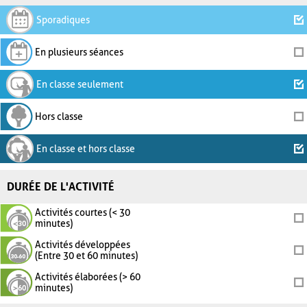
Sporadiques
En plusieurs séances
En classe seulement
Hors classe
En classe et hors classe
DURÉE DE L'ACTIVITÉ
Activités courtes (< 30
minutes)
Activités développées
(Entre 30 et 60 minutes)
Activités élaborées (> 60
minutes)