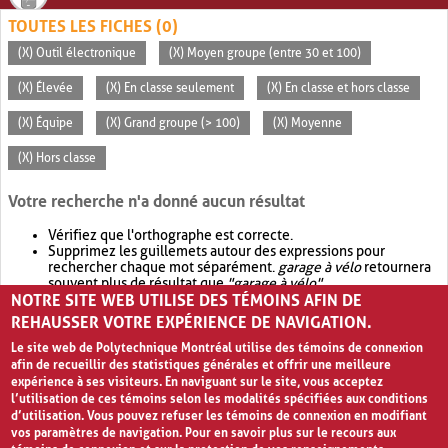
TOUTES LES FICHES (0)
(X) Outil électronique
(X) Moyen groupe (entre 30 et 100)
(X) Élevée
(X) En classe seulement
(X) En classe et hors classe
(X) Équipe
(X) Grand groupe (> 100)
(X) Moyenne
(X) Hors classe
Votre recherche n'a donné aucun résultat
Vérifiez que l'orthographe est correcte.
Supprimez les guillemets autour des expressions pour
rechercher chaque mot séparément.
garage à vélo
retournera
souvent plus de résultat que
"garage à vélo"
.
NOTRE SITE WEB UTILISE DES TÉMOINS AFIN DE
Envisagez d'élargir votre recherche avec
OR
.
garage OR vélo
retournera souvent plus de résultat que
garage à vélo
.
REHAUSSER VOTRE EXPÉRIENCE DE NAVIGATION.
Le site web de Polytechnique Montréal utilise des témoins de connexion
afin de recueillir des statistiques générales et offrir une meilleure
expérience à ses visiteurs. En naviguant sur le site, vous acceptez
l’utilisation de ces témoins selon les modalités spécifiées aux conditions
d’utilisation. Vous pouvez refuser les témoins de connexion en modifiant
vos paramètres de navigation. Pour en savoir plus sur le recours aux