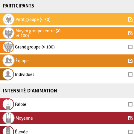
PARTICIPANTS
Petit groupe (< 30)
Moyen groupe (entre 30
et 100)
Grand groupe (> 100)
Équipe
Individuel
INTENSITÉ D'ANIMATION
Faible
Moyenne
Élevée