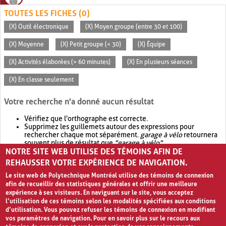
TOUTES LES FICHES (0)
(X) Outil électronique
(X) Moyen groupe (entre 30 et 100)
(X) Moyenne
(X) Petit groupe (< 30)
(X) Équipe
(X) Activités élaborées (> 60 minutes)
(X) En plusieurs séances
(X) En classe seulement
Votre recherche n'a donné aucun résultat
Vérifiez que l'orthographe est correcte.
Supprimez les guillemets autour des expressions pour
rechercher chaque mot séparément.
garage à vélo
retournera
souvent plus de résultat que
"garage à vélo"
.
NOTRE SITE WEB UTILISE DES TÉMOINS AFIN DE
Envisagez d'élargir votre recherche avec
OR
.
garage OR vélo
retournera souvent plus de résultat que
garage à vélo
.
REHAUSSER VOTRE EXPÉRIENCE DE NAVIGATION.
Le site web de Polytechnique Montréal utilise des témoins de connexion
afin de recueillir des statistiques générales et offrir une meilleure
expérience à ses visiteurs. En naviguant sur le site, vous acceptez
l’utilisation de ces témoins selon les modalités spécifiées aux conditions
d’utilisation. Vous pouvez refuser les témoins de connexion en modifiant
vos paramètres de navigation. Pour en savoir plus sur le recours aux