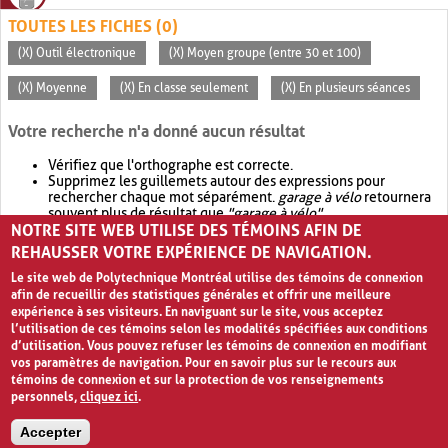
TOUTES LES FICHES (0)
(X) Outil électronique
(X) Moyen groupe (entre 30 et 100)
(X) Moyenne
(X) En classe seulement
(X) En plusieurs séances
Votre recherche n'a donné aucun résultat
Vérifiez que l'orthographe est correcte.
Supprimez les guillemets autour des expressions pour
rechercher chaque mot séparément.
garage à vélo
retournera
souvent plus de résultat que
"garage à vélo"
.
NOTRE SITE WEB UTILISE DES TÉMOINS AFIN DE
Envisagez d'élargir votre recherche avec
OR
.
garage OR vélo
retournera souvent plus de résultat que
garage à vélo
.
REHAUSSER VOTRE EXPÉRIENCE DE NAVIGATION.
Le site web de Polytechnique Montréal utilise des témoins de connexion
afin de recueillir des statistiques générales et offrir une meilleure
expérience à ses visiteurs. En naviguant sur le site, vous acceptez
l’utilisation de ces témoins selon les modalités spécifiées aux conditions
d’utilisation. Vous pouvez refuser les témoins de connexion en modifiant
vos paramètres de navigation. Pour en savoir plus sur le recours aux
témoins de connexion et sur la protection de vos renseignements
personnels,
cliquez ici
.
Avis de confidentialité et conditions d’utilisation
Accepter