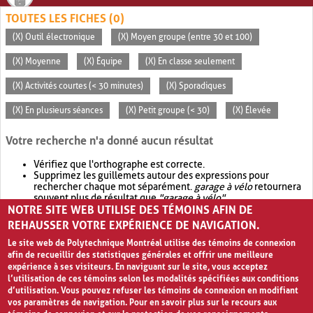
TOUTES LES FICHES (0)
(X) Outil électronique
(X) Moyen groupe (entre 30 et 100)
(X) Moyenne
(X) Équipe
(X) En classe seulement
(X) Activités courtes (< 30 minutes)
(X) Sporadiques
(X) En plusieurs séances
(X) Petit groupe (< 30)
(X) Élevée
Votre recherche n'a donné aucun résultat
Vérifiez que l'orthographe est correcte.
Supprimez les guillemets autour des expressions pour
rechercher chaque mot séparément.
garage à vélo
retournera
souvent plus de résultat que
"garage à vélo"
.
NOTRE SITE WEB UTILISE DES TÉMOINS AFIN DE
Envisagez d'élargir votre recherche avec
OR
.
garage OR vélo
retournera souvent plus de résultat que
garage à vélo
.
REHAUSSER VOTRE EXPÉRIENCE DE NAVIGATION.
Le site web de Polytechnique Montréal utilise des témoins de connexion
afin de recueillir des statistiques générales et offrir une meilleure
expérience à ses visiteurs. En naviguant sur le site, vous acceptez
l’utilisation de ces témoins selon les modalités spécifiées aux conditions
d’utilisation. Vous pouvez refuser les témoins de connexion en modifiant
vos paramètres de navigation. Pour en savoir plus sur le recours aux