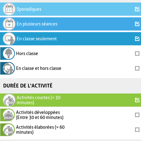
Sporadiques
En plusieurs séances
En classe seulement
Hors classe
En classe et hors classe
DURÉE DE L'ACTIVITÉ
Activités courtes (< 30
minutes)
Activités développées
(Entre 30 et 60 minutes)
Activités élaborées (> 60
minutes)