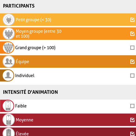
PARTICIPANTS
Petit groupe (< 30)
Moyen groupe (entre 30
et 100)
Grand groupe (> 100)
Équipe
Individuel
INTENSITÉ D'ANIMATION
Faible
Moyenne
Élevée