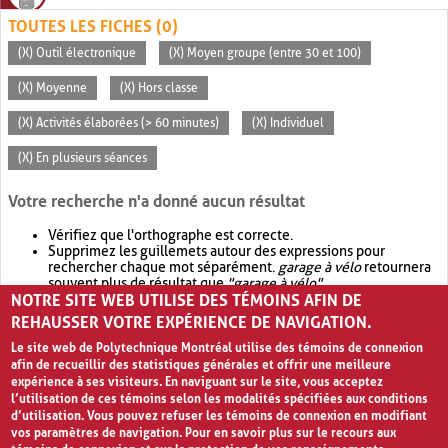
TOUTES LES FICHES (0)
(X) Outil électronique
(X) Moyen groupe (entre 30 et 100)
(X) Moyenne
(X) Hors classe
(X) Activités élaborées (> 60 minutes)
(X) Individuel
(X) En plusieurs séances
Votre recherche n'a donné aucun résultat
Vérifiez que l'orthographe est correcte.
Supprimez les guillemets autour des expressions pour
rechercher chaque mot séparément.
garage à vélo
retournera
souvent plus de résultat que
"garage à vélo"
.
NOTRE SITE WEB UTILISE DES TÉMOINS AFIN DE
Envisagez d'élargir votre recherche avec
OR
.
garage OR vélo
retournera souvent plus de résultat que
garage à vélo
.
REHAUSSER VOTRE EXPÉRIENCE DE NAVIGATION.
Le site web de Polytechnique Montréal utilise des témoins de connexion
afin de recueillir des statistiques générales et offrir une meilleure
expérience à ses visiteurs. En naviguant sur le site, vous acceptez
l’utilisation de ces témoins selon les modalités spécifiées aux conditions
d’utilisation. Vous pouvez refuser les témoins de connexion en modifiant
vos paramètres de navigation. Pour en savoir plus sur le recours aux