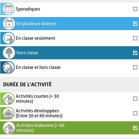
Sporadiques
En plusieurs séances
En classe seulement
Hors classe
En classe et hors classe
DURÉE DE L'ACTIVITÉ
Activités courtes (< 30
minutes)
Activités développées
(Entre 30 et 60 minutes)
Activités élaborées (> 60
minutes)