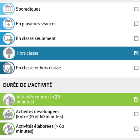
Sporadiques
En plusieurs séances
En classe seulement
Hors classe
En classe et hors classe
DURÉE DE L'ACTIVITÉ
Activités courtes (< 30
minutes)
Activités développées
(Entre 30 et 60 minutes)
Activités élaborées (> 60
minutes)