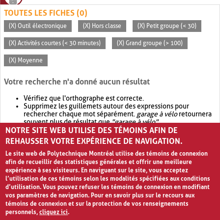
TOUTES LES FICHES (0)
(X) Outil électronique
(X) Hors classe
(X) Petit groupe (< 30)
(X) Activités courtes (< 30 minutes)
(X) Grand groupe (> 100)
(X) Moyenne
Votre recherche n'a donné aucun résultat
Vérifiez que l'orthographe est correcte.
Supprimez les guillemets autour des expressions pour
rechercher chaque mot séparément.
garage à vélo
retournera
souvent plus de résultat que
"garage à vélo"
.
NOTRE SITE WEB UTILISE DES TÉMOINS AFIN DE
Envisagez d'élargir votre recherche avec
OR
.
garage OR vélo
retournera souvent plus de résultat que
garage à vélo
.
REHAUSSER VOTRE EXPÉRIENCE DE NAVIGATION.
Le site web de Polytechnique Montréal utilise des témoins de connexion
afin de recueillir des statistiques générales et offrir une meilleure
expérience à ses visiteurs. En naviguant sur le site, vous acceptez
l’utilisation de ces témoins selon les modalités spécifiées aux conditions
d’utilisation. Vous pouvez refuser les témoins de connexion en modifiant
vos paramètres de navigation. Pour en savoir plus sur le recours aux
témoins de connexion et sur la protection de vos renseignements
personnels,
cliquez ici
.
Avis de confidentialité et conditions d’utilisation