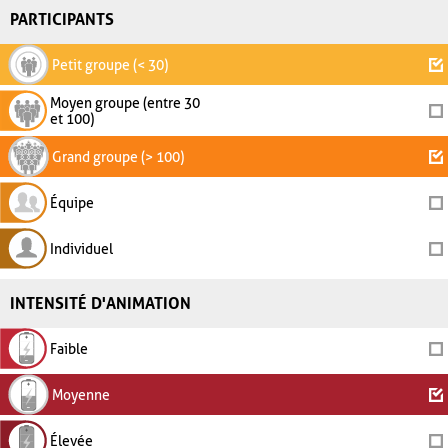
PARTICIPANTS
Petit groupe (< 30)
Moyen groupe (entre 30
et 100)
Grand groupe (> 100)
Équipe
Individuel
INTENSITÉ D'ANIMATION
Faible
Moyenne
Élevée