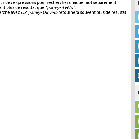
our des expressions pour rechercher chaque mot séparément.
nt plus de résultat que
"garage à vélo"
.
herche avec
OR
.
garage OR vélo
retournera souvent plus de résultat