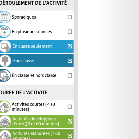
DÉROULEMENT DE L'ACTIVITÉ
Sporadiques
En plusieurs séances
En classe seulement
Hors classe
En classe et hors classe
DURÉE DE L'ACTIVITÉ
Activités courtes (< 30
minutes)
Activités développées
(Entre 30 et 60 minutes)
Activités élaborées (> 60
minutes)