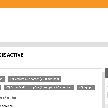
IE ACTIVE
se
(X) Activités élaborées (> 60 minutes)
(X) Activités développées (Entre 30 et 60 minutes)
(X) Équipe
n résultat
 correcte.