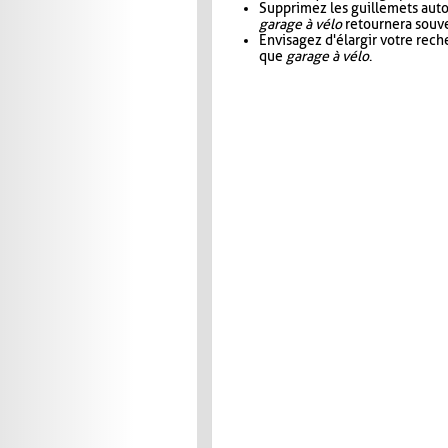
Supprimez les guillemets aut
garage à vélo
retournera souve
Envisagez d'élargir votre rec
que
garage à vélo
.