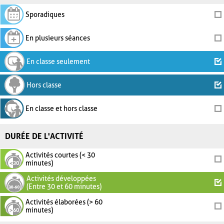
Sporadiques
En plusieurs séances
En classe seulement
Hors classe
En classe et hors classe
DURÉE DE L'ACTIVITÉ
Activités courtes (< 30
minutes)
Activités développées
(Entre 30 et 60 minutes)
Activités élaborées (> 60
minutes)