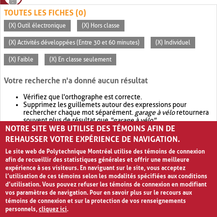
TOUTES LES FICHES (0)
(X) Outil électronique
(X) Hors classe
(X) Activités développées (Entre 30 et 60 minutes)
(X) Individuel
(X) Faible
(X) En classe seulement
Votre recherche n'a donné aucun résultat
Vérifiez que l'orthographe est correcte.
Supprimez les guillemets autour des expressions pour
rechercher chaque mot séparément.
garage à vélo
retournera
souvent plus de résultat que
"garage à vélo"
.
NOTRE SITE WEB UTILISE DES TÉMOINS AFIN DE
Envisagez d'élargir votre recherche avec
OR
.
garage OR vélo
retournera souvent plus de résultat que
garage à vélo
.
REHAUSSER VOTRE EXPÉRIENCE DE NAVIGATION.
Le site web de Polytechnique Montréal utilise des témoins de connexion
afin de recueillir des statistiques générales et offrir une meilleure
expérience à ses visiteurs. En naviguant sur le site, vous acceptez
l’utilisation de ces témoins selon les modalités spécifiées aux conditions
d’utilisation. Vous pouvez refuser les témoins de connexion en modifiant
vos paramètres de navigation. Pour en savoir plus sur le recours aux
témoins de connexion et sur la protection de vos renseignements
personnels,
cliquez ici
.
Avis de confidentialité et conditions d’utilisation