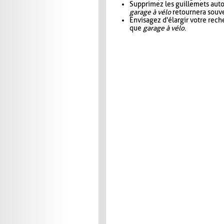
Supprimez les guillemets aut
garage à vélo
retournera souve
Envisagez d'élargir votre rec
que
garage à vélo
.