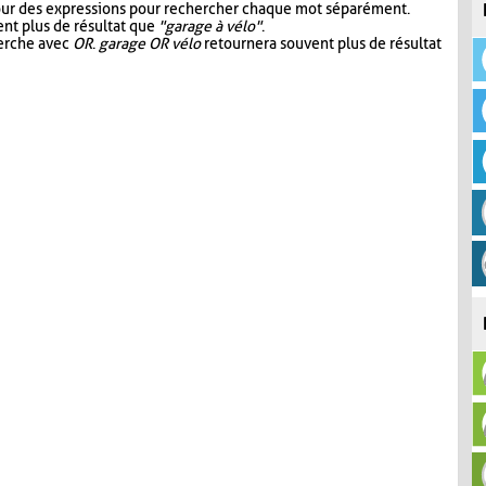
our des expressions pour rechercher chaque mot séparément.
nt plus de résultat que
"garage à vélo"
.
herche avec
OR
.
garage OR vélo
retournera souvent plus de résultat