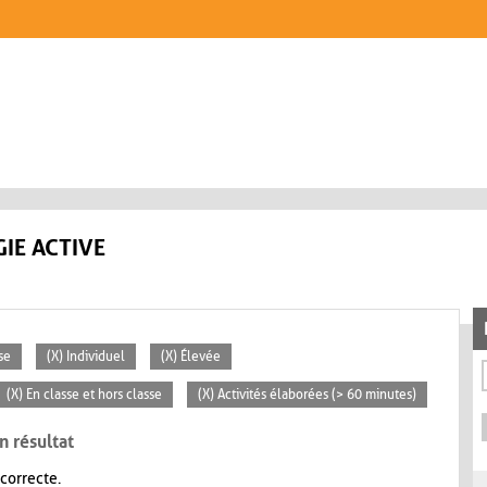
IE ACTIVE
se
(X) Individuel
(X) Élevée
(X) En classe et hors classe
(X) Activités élaborées (> 60 minutes)
n résultat
 correcte.