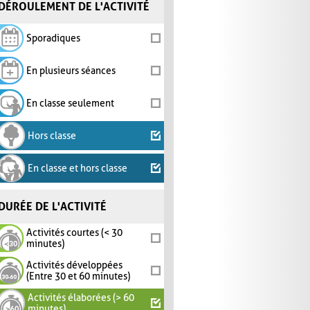
DÉROULEMENT DE L'ACTIVITÉ
Sporadiques
En plusieurs séances
En classe seulement
Hors classe
En classe et hors classe
DURÉE DE L'ACTIVITÉ
Activités courtes (< 30
minutes)
Activités développées
(Entre 30 et 60 minutes)
Activités élaborées (> 60
minutes)