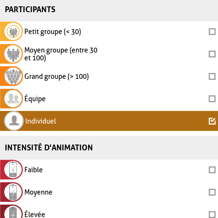
PARTICIPANTS
Petit groupe (< 30)
Moyen groupe (entre 30
et 100)
Grand groupe (> 100)
Équipe
Individuel
INTENSITÉ D'ANIMATION
Faible
Moyenne
Élevée