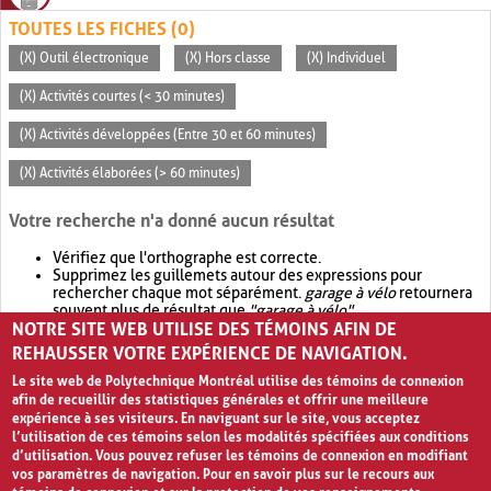
TOUTES LES FICHES (0)
(X) Outil électronique
(X) Hors classe
(X) Individuel
(X) Activités courtes (< 30 minutes)
(X) Activités développées (Entre 30 et 60 minutes)
(X) Activités élaborées (> 60 minutes)
Votre recherche n'a donné aucun résultat
Vérifiez que l'orthographe est correcte.
Supprimez les guillemets autour des expressions pour
rechercher chaque mot séparément.
garage à vélo
retournera
souvent plus de résultat que
"garage à vélo"
.
NOTRE SITE WEB UTILISE DES TÉMOINS AFIN DE
Envisagez d'élargir votre recherche avec
OR
.
garage OR vélo
retournera souvent plus de résultat que
garage à vélo
.
REHAUSSER VOTRE EXPÉRIENCE DE NAVIGATION.
Le site web de Polytechnique Montréal utilise des témoins de connexion
afin de recueillir des statistiques générales et offrir une meilleure
expérience à ses visiteurs. En naviguant sur le site, vous acceptez
l’utilisation de ces témoins selon les modalités spécifiées aux conditions
d’utilisation. Vous pouvez refuser les témoins de connexion en modifiant
vos paramètres de navigation. Pour en savoir plus sur le recours aux