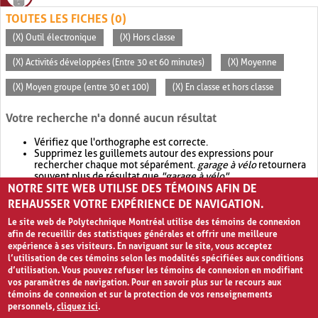
TOUTES LES FICHES (0)
(X) Outil électronique
(X) Hors classe
(X) Activités développées (Entre 30 et 60 minutes)
(X) Moyenne
(X) Moyen groupe (entre 30 et 100)
(X) En classe et hors classe
Votre recherche n'a donné aucun résultat
Vérifiez que l'orthographe est correcte.
Supprimez les guillemets autour des expressions pour
rechercher chaque mot séparément.
garage à vélo
retournera
souvent plus de résultat que
"garage à vélo"
.
NOTRE SITE WEB UTILISE DES TÉMOINS AFIN DE
Envisagez d'élargir votre recherche avec
OR
.
garage OR vélo
retournera souvent plus de résultat que
garage à vélo
.
REHAUSSER VOTRE EXPÉRIENCE DE NAVIGATION.
Le site web de Polytechnique Montréal utilise des témoins de connexion
afin de recueillir des statistiques générales et offrir une meilleure
expérience à ses visiteurs. En naviguant sur le site, vous acceptez
l’utilisation de ces témoins selon les modalités spécifiées aux conditions
d’utilisation. Vous pouvez refuser les témoins de connexion en modifiant
vos paramètres de navigation. Pour en savoir plus sur le recours aux
témoins de connexion et sur la protection de vos renseignements
personnels,
cliquez ici
.
Avis de confidentialité et conditions d’utilisation