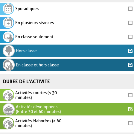
Sporadiques
En plusieurs séances
En classe seulement
Hors classe
En classe et hors classe
DURÉE DE L'ACTIVITÉ
Activités courtes (< 30
minutes)
Activités développées
(Entre 30 et 60 minutes)
Activités élaborées (> 60
minutes)