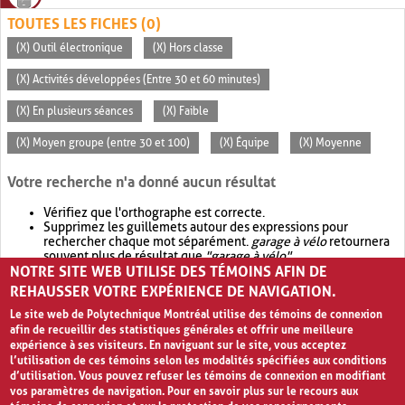
TOUTES LES FICHES (0)
(X) Outil électronique
(X) Hors classe
(X) Activités développées (Entre 30 et 60 minutes)
(X) En plusieurs séances
(X) Faible
(X) Moyen groupe (entre 30 et 100)
(X) Équipe
(X) Moyenne
Votre recherche n'a donné aucun résultat
Vérifiez que l'orthographe est correcte.
Supprimez les guillemets autour des expressions pour
rechercher chaque mot séparément.
garage à vélo
retournera
souvent plus de résultat que
"garage à vélo"
.
NOTRE SITE WEB UTILISE DES TÉMOINS AFIN DE
Envisagez d'élargir votre recherche avec
OR
.
garage OR vélo
retournera souvent plus de résultat que
garage à vélo
.
REHAUSSER VOTRE EXPÉRIENCE DE NAVIGATION.
Le site web de Polytechnique Montréal utilise des témoins de connexion
afin de recueillir des statistiques générales et offrir une meilleure
expérience à ses visiteurs. En naviguant sur le site, vous acceptez
l’utilisation de ces témoins selon les modalités spécifiées aux conditions
d’utilisation. Vous pouvez refuser les témoins de connexion en modifiant
vos paramètres de navigation. Pour en savoir plus sur le recours aux