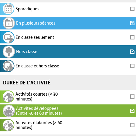
Sporadiques
En plusieurs séances
En classe seulement
Hors classe
En classe et hors classe
DURÉE DE L'ACTIVITÉ
Activités courtes (< 30
minutes)
Activités développées
(Entre 30 et 60 minutes)
Activités élaborées (> 60
minutes)