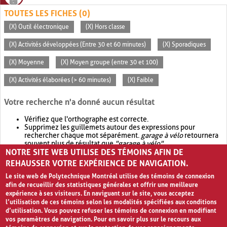
TOUTES LES FICHES (0)
(X) Outil électronique
(X) Hors classe
(X) Activités développées (Entre 30 et 60 minutes)
(X) Sporadiques
(X) Moyenne
(X) Moyen groupe (entre 30 et 100)
(X) Activités élaborées (> 60 minutes)
(X) Faible
Votre recherche n'a donné aucun résultat
Vérifiez que l'orthographe est correcte.
Supprimez les guillemets autour des expressions pour
rechercher chaque mot séparément.
garage à vélo
retournera
souvent plus de résultat que
"garage à vélo"
.
NOTRE SITE WEB UTILISE DES TÉMOINS AFIN DE
Envisagez d'élargir votre recherche avec
OR
.
garage OR vélo
retournera souvent plus de résultat que
garage à vélo
.
REHAUSSER VOTRE EXPÉRIENCE DE NAVIGATION.
Le site web de Polytechnique Montréal utilise des témoins de connexion
afin de recueillir des statistiques générales et offrir une meilleure
expérience à ses visiteurs. En naviguant sur le site, vous acceptez
l’utilisation de ces témoins selon les modalités spécifiées aux conditions
d’utilisation. Vous pouvez refuser les témoins de connexion en modifiant
vos paramètres de navigation. Pour en savoir plus sur le recours aux