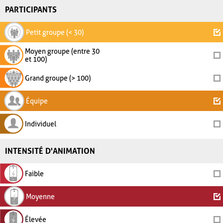
PARTICIPANTS
Petit groupe (< 30)
Moyen groupe (entre 30
et 100)
Grand groupe (> 100)
Équipe
Individuel
INTENSITÉ D'ANIMATION
Faible
Moyenne
Élevée