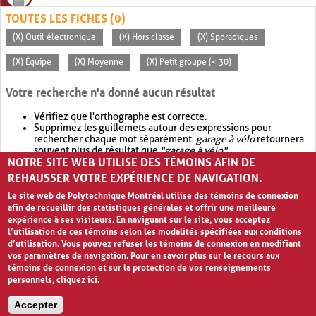
TOUTES LES FICHES (0)
(X) Outil électronique
(X) Hors classe
(X) Sporadiques
(X) Équipe
(X) Moyenne
(X) Petit groupe (< 30)
Votre recherche n'a donné aucun résultat
Vérifiez que l'orthographe est correcte.
Supprimez les guillemets autour des expressions pour
rechercher chaque mot séparément.
garage à vélo
retournera
souvent plus de résultat que
"garage à vélo"
.
NOTRE SITE WEB UTILISE DES TÉMOINS AFIN DE
Envisagez d'élargir votre recherche avec
OR
.
garage OR vélo
retournera souvent plus de résultat que
garage à vélo
.
REHAUSSER VOTRE EXPÉRIENCE DE NAVIGATION.
Le site web de Polytechnique Montréal utilise des témoins de connexion
afin de recueillir des statistiques générales et offrir une meilleure
expérience à ses visiteurs. En naviguant sur le site, vous acceptez
l’utilisation de ces témoins selon les modalités spécifiées aux conditions
d’utilisation. Vous pouvez refuser les témoins de connexion en modifiant
vos paramètres de navigation. Pour en savoir plus sur le recours aux
témoins de connexion et sur la protection de vos renseignements
personnels,
cliquez ici
.
Avis de confidentialité et conditions d’utilisation
Accepter