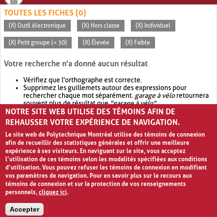
TOUTES LES FICHES (0)
(X) Outil électronique
(X) Hors classe
(X) Individuel
(X) Petit groupe (< 30)
(X) Élevée
(X) Faible
Votre recherche n'a donné aucun résultat
Vérifiez que l'orthographe est correcte.
Supprimez les guillemets autour des expressions pour
rechercher chaque mot séparément.
garage à vélo
retournera
souvent plus de résultat que
"garage à vélo"
.
NOTRE SITE WEB UTILISE DES TÉMOINS AFIN DE
Envisagez d'élargir votre recherche avec
OR
.
garage OR vélo
retournera souvent plus de résultat que
garage à vélo
.
REHAUSSER VOTRE EXPÉRIENCE DE NAVIGATION.
Le site web de Polytechnique Montréal utilise des témoins de connexion
afin de recueillir des statistiques générales et offrir une meilleure
expérience à ses visiteurs. En naviguant sur le site, vous acceptez
l’utilisation de ces témoins selon les modalités spécifiées aux conditions
d’utilisation. Vous pouvez refuser les témoins de connexion en modifiant
vos paramètres de navigation. Pour en savoir plus sur le recours aux
témoins de connexion et sur la protection de vos renseignements
personnels,
cliquez ici
.
Avis de confidentialité et conditions d’utilisation
Accepter