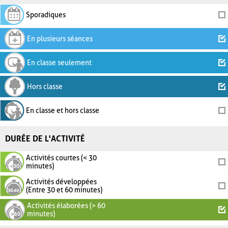
Sporadiques
En plusieurs séances
En classe seulement
Hors classe
En classe et hors classe
DURÉE DE L'ACTIVITÉ
Activités courtes (< 30
minutes)
Activités développées
(Entre 30 et 60 minutes)
Activités élaborées (> 60
minutes)