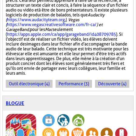
précis. Cela leur permet d'apprendre à faire de la recherche, à
structurer un texte clair et concis, à faire la séquence d'un fichier
audio ou vidéo et à être de bons présentateurs. Il existe plusieurs
logiciels de production de balados, tels que
Audacity
(
https://www.audacityteam.org
), Vegas
(
https://www.vegascreativesoftware.com/fr-ca/
) et
GarageBand,
pour les
Mac
seulement
(
https://apps.apple.com/ca/app/garageband/id408709785
). Si
l'objectif est de réaliser un fichier vidéo, les élèves doivent
inclure des images dans leur fichier afin d'accompagner la bande
audio de leur balado. Cette technique est très motivante pour les
élèves car elle est amusante et elle leur permet d'être très actifs
dans leurs apprentissages. De plus, elle mène à la création d'un
produit concret dont les élèves sont généralement très fiers et
qu'ils ont envie de partager avec leurs collègues, leur famille et
leurs amis.
Outil électronique (4)
Performance (3)
Découverte (4)
BLOGUE