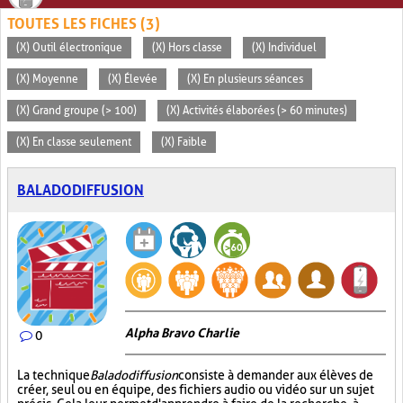
TOUTES LES FICHES (3)
(X) Outil électronique
(X) Hors classe
(X) Individuel
(X) Moyenne
(X) Élevée
(X) En plusieurs séances
(X) Grand groupe (> 100)
(X) Activités élaborées (> 60 minutes)
(X) En classe seulement
(X) Faible
BALADODIFFUSION
Alpha Bravo Charlie
0
La technique
Baladodiffusion
consiste à demander aux élèves de
créer, seul ou en équipe, des fichiers audio ou vidéo sur un sujet