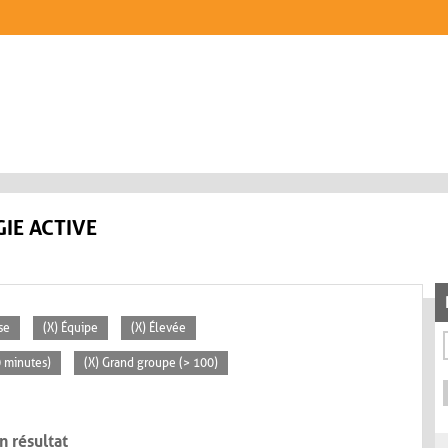
IE ACTIVE
se
(X) Équipe
(X) Élevée
0 minutes)
(X) Grand groupe (> 100)
n résultat