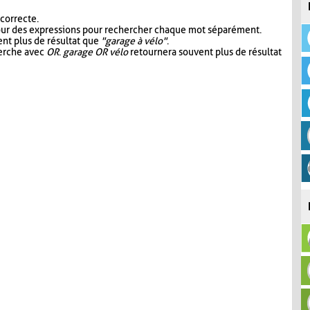
 correcte.
our des expressions pour rechercher chaque mot séparément.
nt plus de résultat que
"garage à vélo"
.
herche avec
OR
.
garage OR vélo
retournera souvent plus de résultat