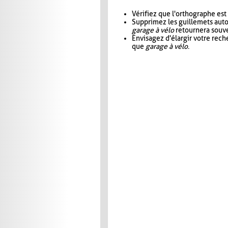
Vérifiez que l'orthographe est
Supprimez les guillemets aut
garage à vélo
retournera souve
Envisagez d'élargir votre rec
que
garage à vélo
.