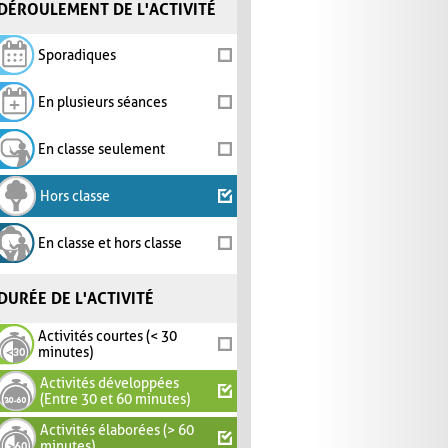
DÉROULEMENT DE L'ACTIVITÉ
Sporadiques
En plusieurs séances
En classe seulement
Hors classe
En classe et hors classe
DURÉE DE L'ACTIVITÉ
Activités courtes (< 30
minutes)
Activités développées
(Entre 30 et 60 minutes)
Activités élaborées (> 60
minutes)