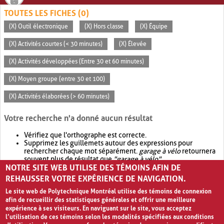
TOUTES LES FICHES (0)
(X) Outil électronique
(X) Hors classe
(X) Équipe
(X) Activités courtes (< 30 minutes)
(X) Élevée
(X) Activités développées (Entre 30 et 60 minutes)
(X) Moyen groupe (entre 30 et 100)
(X) Activités élaborées (> 60 minutes)
Votre recherche n'a donné aucun résultat
Vérifiez que l'orthographe est correcte.
Supprimez les guillemets autour des expressions pour
rechercher chaque mot séparément.
garage à vélo
retournera
souvent plus de résultat que
"garage à vélo"
.
NOTRE SITE WEB UTILISE DES TÉMOINS AFIN DE
Envisagez d'élargir votre recherche avec
OR
.
garage OR vélo
retournera souvent plus de résultat que
garage à vélo
.
REHAUSSER VOTRE EXPÉRIENCE DE NAVIGATION.
Le site web de Polytechnique Montréal utilise des témoins de connexion
afin de recueillir des statistiques générales et offrir une meilleure
expérience à ses visiteurs. En naviguant sur le site, vous acceptez
l’utilisation de ces témoins selon les modalités spécifiées aux conditions