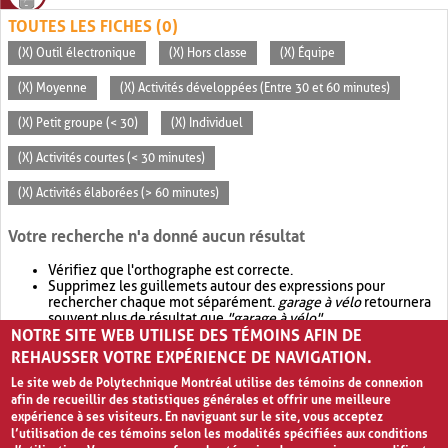
TOUTES LES FICHES (0)
(X) Outil électronique
(X) Hors classe
(X) Équipe
(X) Moyenne
(X) Activités développées (Entre 30 et 60 minutes)
(X) Petit groupe (< 30)
(X) Individuel
(X) Activités courtes (< 30 minutes)
(X) Activités élaborées (> 60 minutes)
Votre recherche n'a donné aucun résultat
Vérifiez que l'orthographe est correcte.
Supprimez les guillemets autour des expressions pour
rechercher chaque mot séparément.
garage à vélo
retournera
souvent plus de résultat que
"garage à vélo"
.
NOTRE SITE WEB UTILISE DES TÉMOINS AFIN DE
Envisagez d'élargir votre recherche avec
OR
.
garage OR vélo
retournera souvent plus de résultat que
garage à vélo
.
REHAUSSER VOTRE EXPÉRIENCE DE NAVIGATION.
Le site web de Polytechnique Montréal utilise des témoins de connexion
afin de recueillir des statistiques générales et offrir une meilleure
expérience à ses visiteurs. En naviguant sur le site, vous acceptez
l’utilisation de ces témoins selon les modalités spécifiées aux conditions