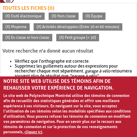
TOUTES LES FICHES (0)
(X) Outil électronique
(X) Hors classe
(X) Équipe
(X) Moyenne
(X) Activités développées (Entre 30 et 60 minutes)
(X) En classe et hors classe
(X) Petit groupe (< 30)
Votre recherche n'a donné aucun résultat
Vérifiez que l'orthographe est correcte.
Supprimez les guillemets autour des expressions pour
rechercher chaque mot séparément.
garage à vélo
retournera
souvent plus de résultat que
"garage à vélo"
.
NOTRE SITE WEB UTILISE DES TÉMOINS AFIN DE
Envisagez d'élargir votre recherche avec
OR
.
garage OR vélo
retournera souvent plus de résultat que
garage à vélo
.
REHAUSSER VOTRE EXPÉRIENCE DE NAVIGATION.
Le site web de Polytechnique Montréal utilise des témoins de connexion
afin de recueillir des statistiques générales et offrir une meilleure
expérience à ses visiteurs. En naviguant sur le site, vous acceptez
l’utilisation de ces témoins selon les modalités spécifiées aux conditions
d’utilisation. Vous pouvez refuser les témoins de connexion en modifiant
vos paramètres de navigation. Pour en savoir plus sur le recours aux
témoins de connexion et sur la protection de vos renseignements
personnels,
cliquez ici
.
Avis de confidentialité et conditions d’utilisation