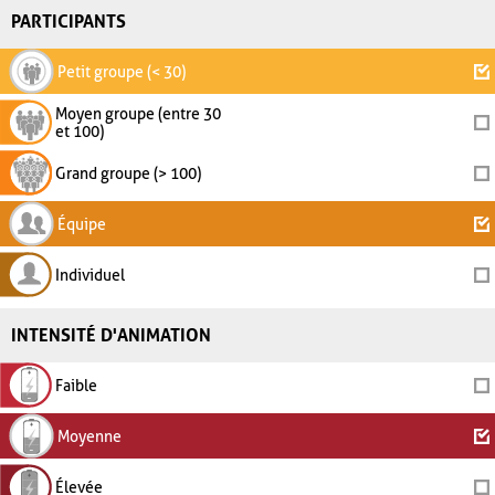
PARTICIPANTS
Petit groupe (< 30)
Moyen groupe (entre 30
et 100)
Grand groupe (> 100)
Équipe
Individuel
INTENSITÉ D'ANIMATION
Faible
Moyenne
Élevée