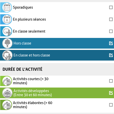
Sporadiques
En plusieurs séances
En classe seulement
Hors classe
En classe et hors classe
DURÉE DE L'ACTIVITÉ
Activités courtes (< 30
minutes)
Activités développées
(Entre 30 et 60 minutes)
Activités élaborées (> 60
minutes)