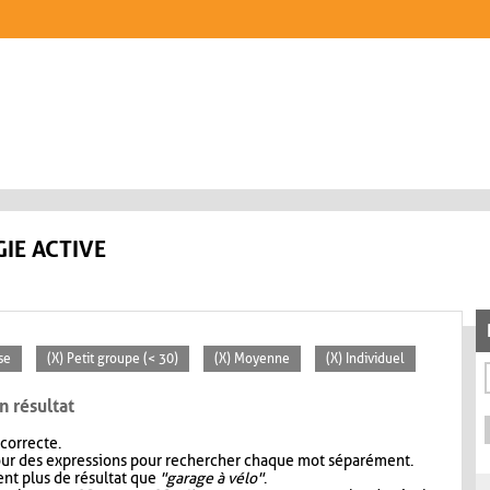
IE ACTIVE
se
(X) Petit groupe (< 30)
(X) Moyenne
(X) Individuel
n résultat
 correcte.
our des expressions pour rechercher chaque mot séparément.
nt plus de résultat que
"garage à vélo"
.