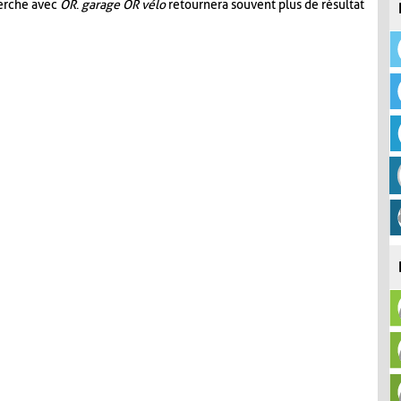
herche avec
OR
.
garage OR vélo
retournera souvent plus de résultat