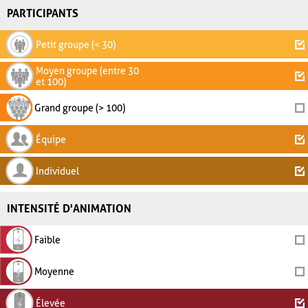
PARTICIPANTS
Petit groupe (< 30)
Moyen groupe (entre 30
et 100)
Grand groupe (> 100)
Équipe
Individuel
INTENSITÉ D'ANIMATION
Faible
Moyenne
Élevée