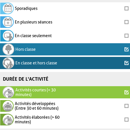
Sporadiques
En plusieurs séances
En classe seulement
Hors classe
En classe et hors classe
DURÉE DE L'ACTIVITÉ
Activités courtes (< 30
minutes)
Activités développées
(Entre 30 et 60 minutes)
Activités élaborées (> 60
minutes)