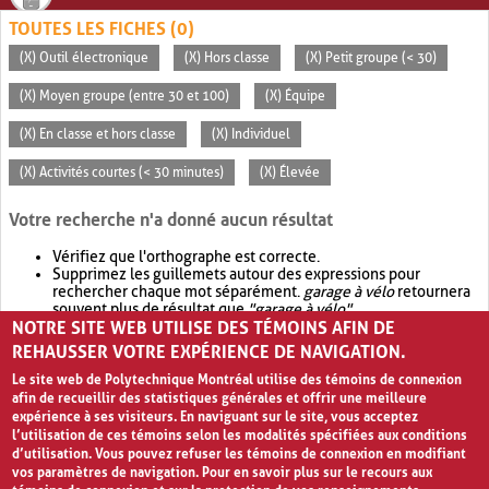
TOUTES LES FICHES (0)
(X) Outil électronique
(X) Hors classe
(X) Petit groupe (< 30)
(X) Moyen groupe (entre 30 et 100)
(X) Équipe
(X) En classe et hors classe
(X) Individuel
(X) Activités courtes (< 30 minutes)
(X) Élevée
Votre recherche n'a donné aucun résultat
Vérifiez que l'orthographe est correcte.
Supprimez les guillemets autour des expressions pour
rechercher chaque mot séparément.
garage à vélo
retournera
souvent plus de résultat que
"garage à vélo"
.
NOTRE SITE WEB UTILISE DES TÉMOINS AFIN DE
Envisagez d'élargir votre recherche avec
OR
.
garage OR vélo
retournera souvent plus de résultat que
garage à vélo
.
REHAUSSER VOTRE EXPÉRIENCE DE NAVIGATION.
Le site web de Polytechnique Montréal utilise des témoins de connexion
afin de recueillir des statistiques générales et offrir une meilleure
expérience à ses visiteurs. En naviguant sur le site, vous acceptez
l’utilisation de ces témoins selon les modalités spécifiées aux conditions
d’utilisation. Vous pouvez refuser les témoins de connexion en modifiant
vos paramètres de navigation. Pour en savoir plus sur le recours aux