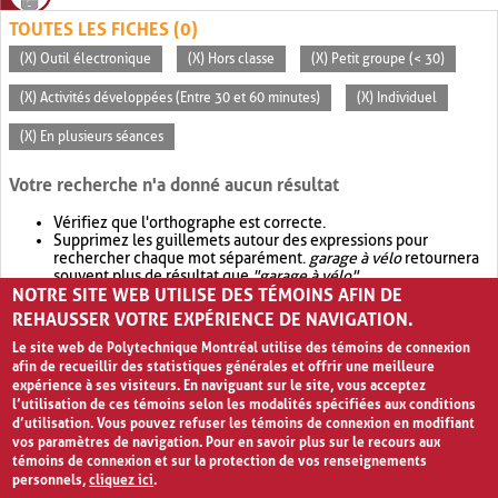
TOUTES LES FICHES (0)
(X) Outil électronique
(X) Hors classe
(X) Petit groupe (< 30)
(X) Activités développées (Entre 30 et 60 minutes)
(X) Individuel
(X) En plusieurs séances
Votre recherche n'a donné aucun résultat
Vérifiez que l'orthographe est correcte.
Supprimez les guillemets autour des expressions pour
rechercher chaque mot séparément.
garage à vélo
retournera
souvent plus de résultat que
"garage à vélo"
.
NOTRE SITE WEB UTILISE DES TÉMOINS AFIN DE
Envisagez d'élargir votre recherche avec
OR
.
garage OR vélo
retournera souvent plus de résultat que
garage à vélo
.
REHAUSSER VOTRE EXPÉRIENCE DE NAVIGATION.
Le site web de Polytechnique Montréal utilise des témoins de connexion
afin de recueillir des statistiques générales et offrir une meilleure
expérience à ses visiteurs. En naviguant sur le site, vous acceptez
l’utilisation de ces témoins selon les modalités spécifiées aux conditions
d’utilisation. Vous pouvez refuser les témoins de connexion en modifiant
vos paramètres de navigation. Pour en savoir plus sur le recours aux
témoins de connexion et sur la protection de vos renseignements
personnels,
cliquez ici
.
Avis de confidentialité et conditions d’utilisation