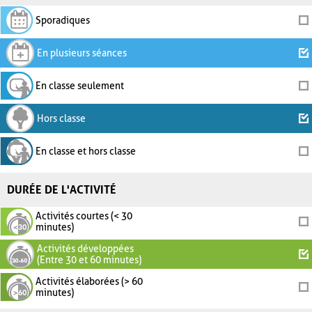
Sporadiques
En plusieurs séances
En classe seulement
Hors classe
En classe et hors classe
DURÉE DE L'ACTIVITÉ
Activités courtes (< 30
minutes)
Activités développées
(Entre 30 et 60 minutes)
Activités élaborées (> 60
minutes)