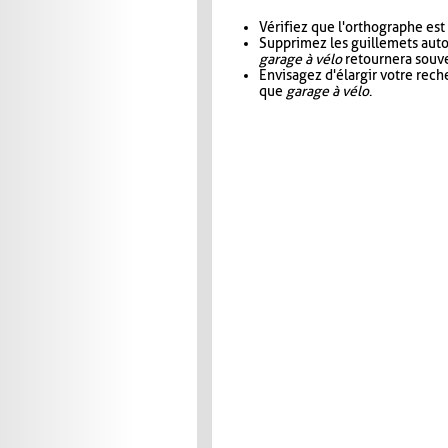
Vérifiez que l'orthographe est
Supprimez les guillemets aut
garage à vélo
retournera souve
Envisagez d'élargir votre rec
que
garage à vélo
.