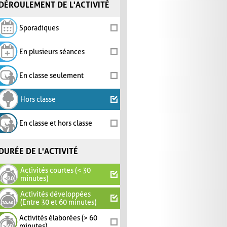
DÉROULEMENT DE L'ACTIVITÉ
Sporadiques
En plusieurs séances
En classe seulement
Hors classe
En classe et hors classe
DURÉE DE L'ACTIVITÉ
Activités courtes (< 30
minutes)
Activités développées
(Entre 30 et 60 minutes)
Activités élaborées (> 60
minutes)