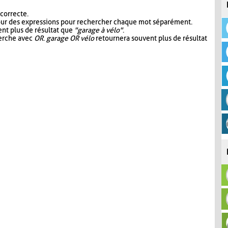
 correcte.
our des expressions pour rechercher chaque mot séparément.
nt plus de résultat que
"garage à vélo"
.
herche avec
OR
.
garage OR vélo
retournera souvent plus de résultat